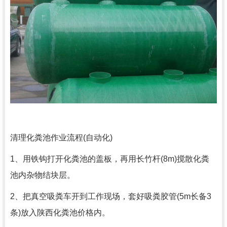
清理化粪池作业流程(自动化)
1、用铁钩打开化粪池的盖板，再用长竹杆(8m)搅散化粪
池内杂物结块层。
2、把真空吸粪车开到工作现场，套好吸粪胶管(5m长备3
条)放入陕西化粪池价格内。