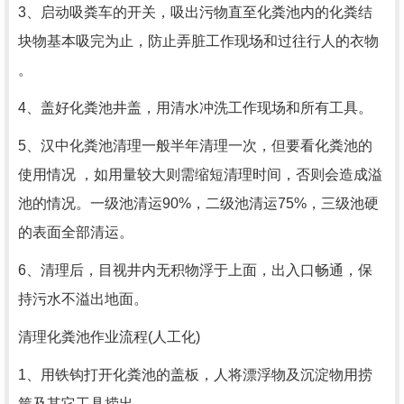
3、启动吸粪车的开关，吸出污物直至化粪池内的化粪结
块物基本吸完为止，防止弄脏工作现场和过往行人的衣物
。
4、盖好化粪池井盖，用清水冲洗工作现场和所有工具。
5、汉中化粪池清理一般半年清理一次，但要看化粪池的
使用情况 ，如用量较大则需缩短清理时间，否则会造成溢
池的情况。一级池清运90%，二级池清运75%，三级池硬
的表面全部清运。
6、清理后，目视井内无积物浮于上面，出入口畅通，保
持污水不溢出地面。
清理化粪池作业流程(人工化)
1、用铁钩打开化粪池的盖板，人将漂浮物及沉淀物用捞
筐及其它工具捞出。